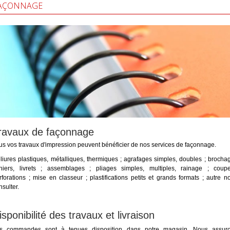
AÇONNAGE
ravaux de façonnage
us vos travaux d'impression peuvent bénéficier de nos services de façonnage.
liures plastiques, métalliques, thermiques ; agrafages simples, doubles ; brocha
hiers, livrets ; assemblages ; pliages simples, multiples, rainage ; coup
rforations ; mise en classeur ; plastifications petits et grands formats ; autre n
nsulter.
isponibilité des travaux et livraison
s commandes sont à tenues disposition dans notre magasin. Nous assur