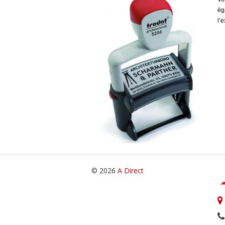
ég
l’
© 2026
A Direct