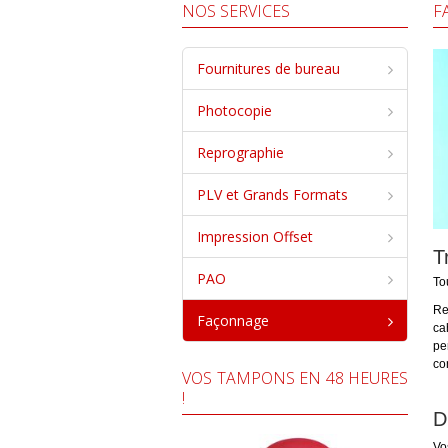
NOS SERVICES
F
Fournitures de bureau
Photocopie
Reprographie
PLV et Grands Formats
Impression Offset
T
PAO
To
Re
Façonnage
ca
pe
co
VOS TAMPONS EN 48 HEURES
!
D
Vo